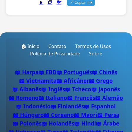
📱
📘
🐦
🔗 Copiar link
🏠 Início
Contato
Termos de Usos
Politica de Privacidade
Sobre
📖 Harpa
📖 EBD
📖 Português
📖 Chinês
📖 Vietnamita
📖 Africâner
📖 Grego
📖 Albanês
📖 Inglês
📖 Tcheco
📖 Japonês
📖 Romeno
📖 Italiano
📖 Francês
📖 Alemão
📖 Indonésio
📖 Finlandês
📖 Espanhol
📖 Húngaro
📖 Coreano
📖 Maori
📖 Persa
📖 Polonês
📖 Holandês
📖 Hindi
📖 Árabe
📖 Hebraico
📖 Turco
📖 Tailandês
📖 Filipino